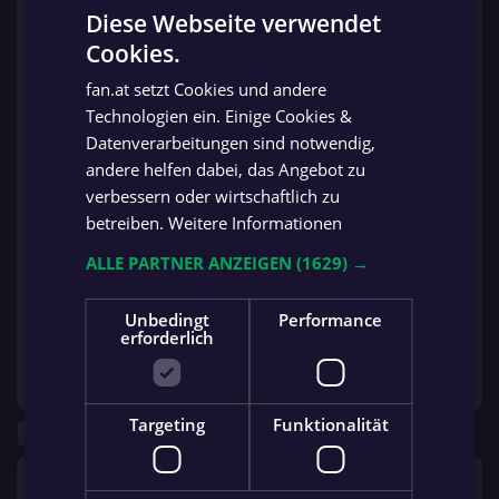
Ticker frei
Diese Webseite verwendet
Fr. 14.08.
Cookies.
FC Hohenhaus
17:00
GERMAN
SK Fürstenfeld
Tenne Schladming
LIVESTREAM
fan.at setzt Cookies und andere
GERMAN
Technologien ein. Einige Cookies &
Fr. 14.08.
HOFMANN
17:00
SV Gnas
Datenverarbeitungen sind notwendig,
PERSONAL Ilzer SV
LIVESTREAM
andere helfen dabei, das Angebot zu
verbessern oder wirtschaftlich zu
Fr. 14.08.
SC Stadtwerke Bruck
17:00
SV SMB Pachern
betreiben.
Weitere Informationen
Mur 1921
LIVESTREAM
ALLE PARTNER ANZEIGEN
(1629) →
Fr. 14.08.
SV Tiba-Gady-
17:00
ASK Mochart Köflach
Raiffeisen Lebring
Unbedingt
Performance
LIVESTREAM
erforderlich
Sa. 15.08.
SV Powoden Energie
16:00
UFC Fehring
Raiffeisen Wildon
LIVESTREAM
Targeting
Funktionalität
Runde 2
Fr. 21.08.
HOFMANN
17:00
ASK Mochart Köflach