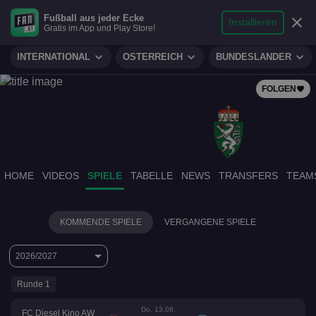
search
micro
person
Fußball aus jeder Ecke
sports_soccer
expand_more
close
FUSSBALL
Installieren
Gratis im App und Play Store!
Suche
Reporter
Login
expand_more
expand_more
expand_more
INTERNATIONAL
ÖSTERREICH
BUNDESLÄNDER
FOLGEN
favorite
HOME
VIDEOS
SPIELE
TABELLE
NEWS
TRANSFERS
TEAM
KOMMENDE SPIELE
VERGANGENE SPIELE
2026/2027
Runde 1
Do. 13.08.
FC Diesel Kino AW