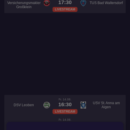
17:30
Versicherungsmakler
TUS Bad Waltersdorf
Großklein
LIVESTREAM
Fr. 14.08.
USV St. Anna am
16:30
DSV Leoben
Aigen
LIVESTREAM
Fr. 14.08.
SV Rohrbach an der
16:30
FC Kindberg 1936
Lafnitz