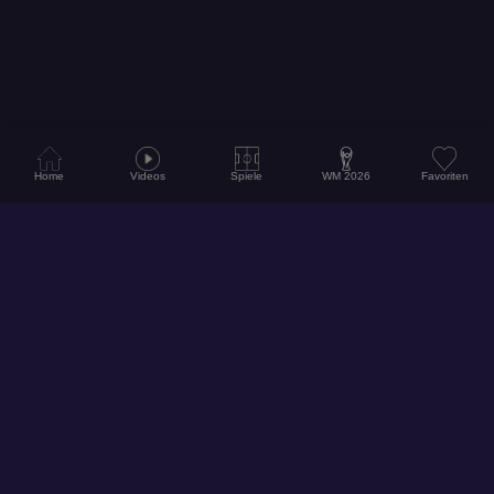
Home
Videos
Spiele
WM 2026
Favoriten
© 2026
Hol dir unsere App für ein noch besseres Erlebnis!